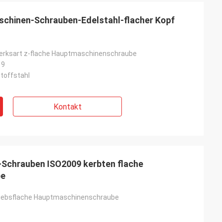
schinen-Schrauben-Edelstahl-flacher Kopf
werksart z-flache Hauptmaschinenschraube
19
stoffstahl
Kontakt
-Schrauben ISO2009 kerbten flache
be
riebsflache Hauptmaschinenschraube