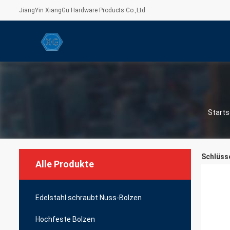
JiangYin XiangGu Hardware Products Co.,Ltd
Starts
Schlüsse
Alle Produkte
Edelstahl schraubt Nuss-Bolzen
Hochfeste Bolzen