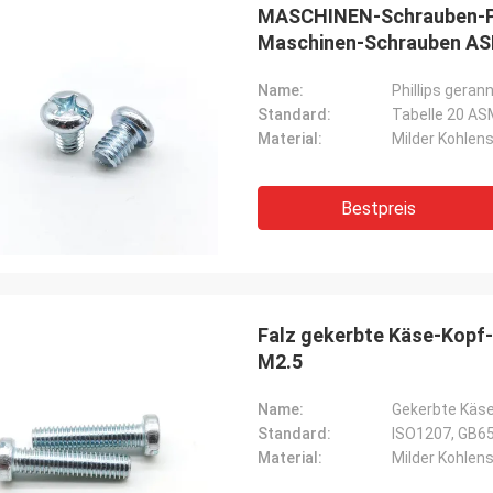
MASCHINEN-Schrauben-Pan
Maschinen-Schrauben ASM
Name:
Phillips ger
Standard:
Tabelle 20 AS
Material:
Milder Kohlen
Bestpreis
Falz gekerbte Käse-Kopf
M2.5
Name:
Gekerbte Käs
Standard:
ISO1207, GB6
Material:
Milder Kohlen