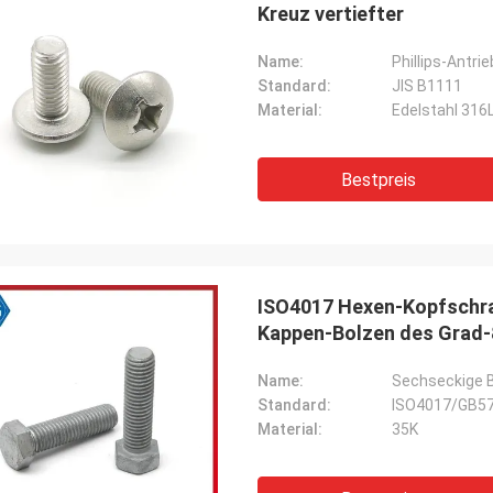
Kreuz vertiefter
Name:
Phillips-Antr
Standard:
JIS B1111
Material:
Edelstahl 316
Bestpreis
ISO4017 Hexen-Kopfschra
Kappen-Bolzen des Grad-
Name:
Sechseckige 
Standard:
ISO4017/GB5
Material:
35K