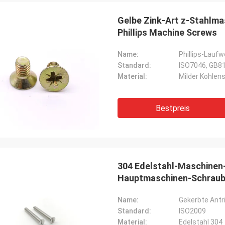
Gelbe Zink-Art z-Stahlma
Phillips Machine Screws
Name:
Phillips-Lauf
Standard:
ISO7046, GB8
Material:
Milder Kohlen
Bestpreis
304 Edelstahl-Maschinen
Hauptmaschinen-Schrau
Name:
Gekerbte Ant
Standard:
ISO2009
Material:
Edelstahl 304