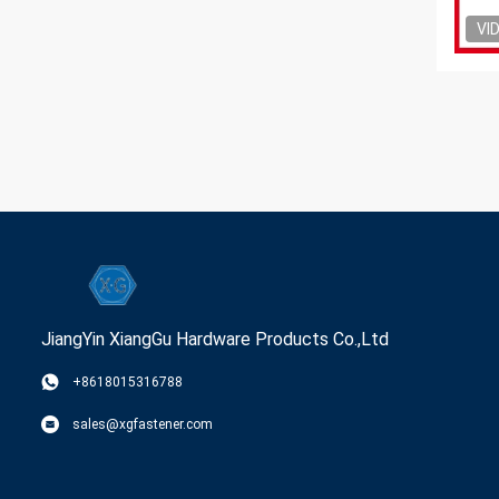
VI
JiangYin XiangGu Hardware Products Co.,Ltd
+8618015316788
sales@xgfastener.com