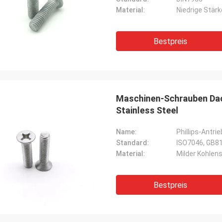
Material:
Niedrige Stärk
Bestpreis
Maschinen-Schrauben Dacr
Stainless Steel
Name:
Phillips-Antr
Standard:
ISO7046, GB8
Material:
Milder Kohlen
Bestpreis