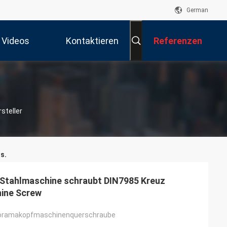
German
Videos
Kontaktieren
Referenzen
Sie Uns
steller
s.
 Stahlmaschine schraubt DIN7985 Kreuz
hine Screw
noramakopfmaschinenquerschraube