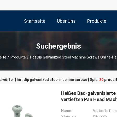
Startseite
Über Uns
Produkte
Suchergebnis
eite
/
Produkte
/
Hot Dip Galvanized Steel Machine Screws Online-Her
lwörter [ hot dip galvanized steel machine screws ] Spiel
20
produit
Heißes Bad-galvanisierte
vertieften Pan Head Mac
Name:
Vertiefte Pa
Standard:
DIN7985