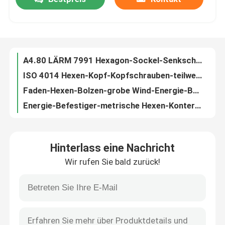
A4.80 LÄRM 7991 Hexagon-Sockel-Senkschraube-Hexen-flache Hauptkopfschraube
ISO 4014 Hexen-Kopf-Kopfschrauben-teilweise Gewindebolzen der Wind-Energie-Befestiger-SS316
Über uns
Faden-Hexen-Bolzen-grobe Wind-Energie-Befestiger Dacromet ISO 4017 voller
Energie-Befestiger-metrische Hexen-Kontermutter-Nyloneinsatz ISO 7040 des Wind-A4 80
ISO 7093 Fender-Überformatwaschmaschine des Wind-Energie-Befestiger-flache Edelstahl-A4
Fabrik-Ausflug
LÄRM 6916 Baustahl-Waschmaschinen Wind-Energie-Befestiger Hochspg-Verbindungs-C45 HDG
LÄRM 7984 Automobilbolzen SS304 flache Haupthexagon-Sockel-Kopfschrauben
Qualitätskontrolle
ISO 4161 Selbstfarbgrober voller Faden C45 der Hexen-Flansch-Nuss-M10
ISO7044 Auto-einfache Endvorherrschen der Klassen-10 drehen das mit Mutterbolzen Metallhexen-Flansch-Schweißungs-Nuss
Treten Sie mit uns in Verbindung
Automobilfeingewinde-legierter Stahl vernickeln des befestiger-M14 überzogene Rad-Ansatz-Nüsse
Hinterlass eine Nachricht
Ordnen Automobilgeldstrafe des befestiger-M12 10,9 12,9 gelbe Zink-Faden-Rad-Bolzen
Fordern Sie ein Zitat
Wir rufen Sie bald zurück!
M8 Automobilbefestiger DIN7500PE dreieckiger Torx Pan Head Thread Forming Screw
Des Edelstahl-304L Automobilbefestiger-männlich-weibliche Hexen-Faden-Adapter Hexen-der Distanzhülsen-M4
Edelstahl schraubt Nuss-Bolzen
Stahlsonnenkollektor-Befestiger-heißes Bad-galvanisierte Spreize-Kanal-Nuss ohne Frühling
Ordnen Sie Sonnenkollektor 4,8, den Befestiger beschichtenden Hammer-Kopf-T-Bolzen LÄRM 186 vernickeln
Hochfeste Bolzen