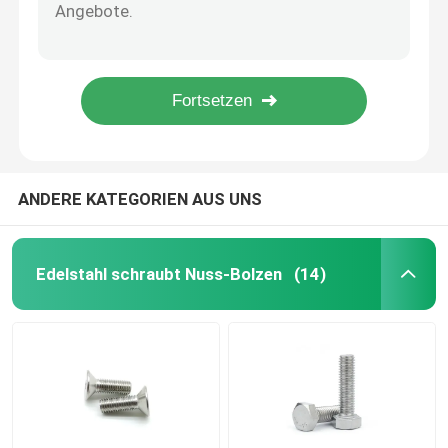
Sechskant-Mutter ISO 4032 M8M10M12 der Kohlenstoffstahl-Sonnenkollektor-Befestiger-Gr.8 HDG
Stahlsonnenkollektor-Befestiger HDG LÄRM 934 Sechskantmutter M16M20M24 der klassen-8
Verzinkte Bolzen und Nüsse
Knopf-knallen Kuppeldachbruch-Dorn-Blindniete Niete und Stiftedelstahl 304
Klasse 4 Stahlder verzinkungs-M4 CLS Selbstentscheidungsniet-der Nuss-m6
Gewindeschneidschrauben
ISO15977 befestigt und steckt RVT-AL-St. verzinken Blindniet des Überzug-offenen Endes fest
Edelstahl-Sechskantmuttern
ANDERE KATEGORIEN AUS UNS
Wind-Energie-Befestiger
Edelstahl schraubt Nuss-Bolzen
(14)
Sonnenkollektor-Befestiger
Automobilbefestiger
Nyloneinsatz-Kontermuttern