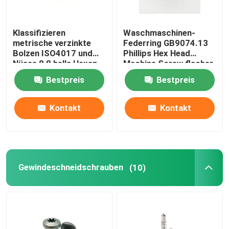
Klassifizieren
Waschmaschinen-
metrische verzinkte
Federring GB9074.13
Bolzen ISO4017 und
Phillips Hex Head
Nüsse 8,8 helle Hexen-
Machine Screw flacher
Kappen-Hexen-
Bestpreis
Bestpreis
Schraubbolzen BZP
Kontakt
Kontakt
Gewindeschneidschrauben
(10)