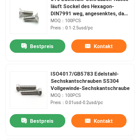
läuft Sockel des Hexagon-
DIN7991 weg, angesenktes, das
HauptM16 M10 M8 M4
MOQ：100PCS
kopfschraube
Preis：0.1-2.5usd/pc
Bestpreis
Kontakt
ISO4017/GB5783 Edelstahl-
Sechskantschrauben SS304
Vollgewinde-Sechskantschraube
MOQ：100PCS
Preis：0.01usd-0.2usd/pc
Bestpreis
Kontakt