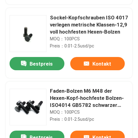
Sockel-Kopfschrauben ISO 4017
verlegen metrische Klassen-12,9
voll hochfesten Hexen-Bolzen
MOQ：100PCS
Preis：0.01-2.5usd/pc
Bestpreis
Kontakt
Faden-Bolzen M6 M48 der
Haus
Hexen-Kopf-hochfeste Bolzen-
ISO4014 GB5782 schwarzer
teilweiser der Klassen-10,9
MOQ：100PCS
Produkte
Preis：0.01-2.5usd/pc
Videos
Bestpreis
Kontakt