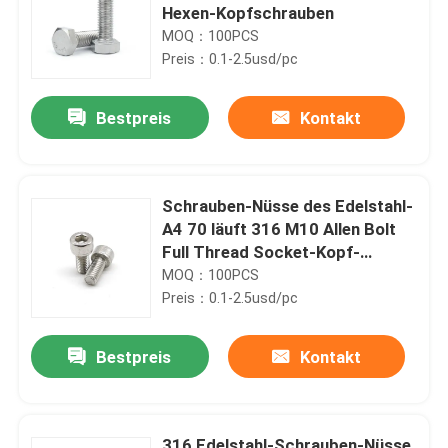
Hexen-Kopfschrauben
MOQ：100PCS
Preis：0.1-2.5usd/pc
Bestpreis
Kontakt
Schrauben-Nüsse des Edelstahl-
A4 70 läuft 316 M10 Allen Bolt
Full Thread Socket-Kopf-
Kopfschrauben DIN912 weg
MOQ：100PCS
Preis：0.1-2.5usd/pc
Bestpreis
Kontakt
316 Edelstahl-Schrauben-Nüsse