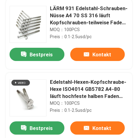
LÄRM 931 Edelstahl-Schrauben-
Nüsse A4 70 SS 316 läuft
Kopfschrauben-teilweise Faden
der Hexen-M2x8 weg
MOQ：100PCS
Preis：0.1-2.5usd/pc
Bestpreis
Kontakt
Edelstahl-Hexen-Kopfschraube-
Hexe ISO4014 GB5782 A4-80
läuft hochfeste halben Faden
weg
MOQ：100PCS
Preis：0.1-2.5usd/pc
Bestpreis
Kontakt