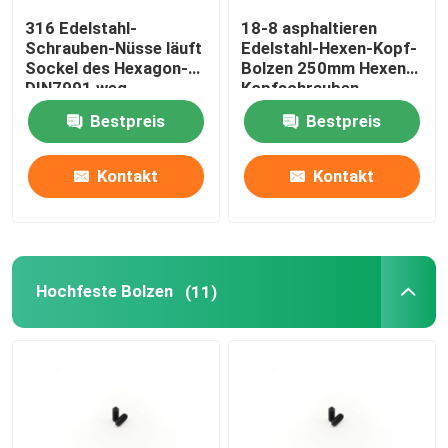
316 Edelstahl-
18-8 asphaltieren
Flache Stahlwaschmaschine
Schrauben-Nüsse läuft
Edelstahl-Hexen-Kopf-
Sockel des Hexagon-
Bolzen 250mm Hexen-
DIN7991 weg,
Kopfschrauben
angesenktes, das
Bolzen-Gewindestange
Bestpreis
Bestpreis
HauptM16 M10 M8 M4
kopfschraube
Kohlenstoffstahl-Flansch-Nüsse
Kontakt
Kontakt
Stahlmaschinen-Schrauben
Hochfeste Bolzen
(11)
Federstahl-Waschmaschinen
Niete und Stifte