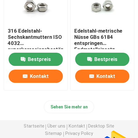
316 Edelstahl-
Edelstahl-metrische
Sechskantmuttern ISO
Nüsse GBs 6184
4032
entspringen
superkorrosionsbeständige
Endmetalleinsatz-
A4 80
Kontermuttern
Bestpreis
Bestpreis
Kontakt
Kontakt
Sehen Sie mehr an
Startseite
Über uns
Kontakt
Desktop Site
Sitemap
Privacy Policy