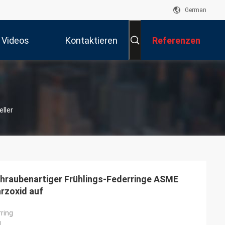
German
Videos
Kontaktieren
Referenzen
Sie Uns
eller
hraubenartiger Frühlings-Federringe ASME
rzoxid auf
ring
1