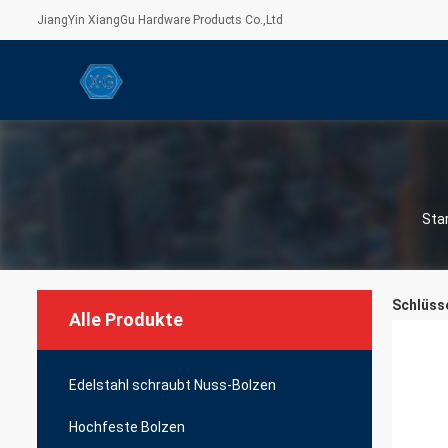
JiangYin XiangGu Hardware Products Co.,Ltd
Sta
Schlüsse
Alle Produkte
Edelstahl schraubt Nuss-Bolzen
Hochfeste Bolzen