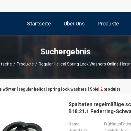
Startseite
Über Uns
Produkte
Suchergebnis
rtseite
/
Produkte
/
Regular Helical Spring Lock Washers Online-Herst
lwörter [ regular helical spring lock washers ] Spiel
2
produits.
Spalteten regelmäßige sc
B18.21.1 Federring-Schwa
Name:
FrühlingsFeder
Standard:
ASME B18.21.